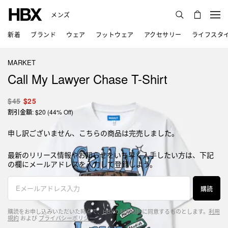
メンズ
新着
ブランド
ウェア
フットウェア
アクセサリー
ライフスタ
MARKET
Call My Lawyer Chase T-Shirt
$45
$25
割引金額: $20 (44% Off)
申し訳ございません、こちらの商品は完売しました。
最新のリリース情報やお知らせをいち早く入手したい方は、下記
の欄にメールアドレスを入力して登録しよう。
購読
購読をお申し込みいただいた時点で、HBXの利用規約に同意するものとします。
利用
規約
および
プライバシーポリシー