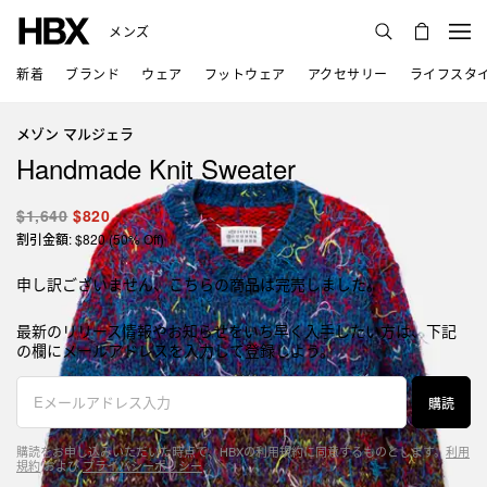
メンズ
新着
ブランド
ウェア
フットウェア
アクセサリー
ライフスタ
メゾン マルジェラ
Handmade Knit Sweater
$1,640
$820
割引金額: $820 (50% Off)
申し訳ございません、こちらの商品は完売しました。
最新のリリース情報やお知らせをいち早く入手したい方は、下記
の欄にメールアドレスを入力して登録しよう。
購読
購読をお申し込みいただいた時点で、HBXの利用規約に同意するものとします。
利用
規約
および
プライバシーポリシー