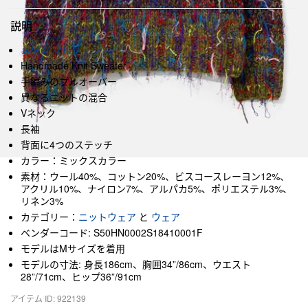
説明
メゾン マルジェラ
Handmade Knit Sweater
手編みのプルオーバー
異なるニットの混合
Vネック
長袖
背面に4つのステッチ
カラー：ミックスカラー
素材：ウール40%、コットン20%、ビスコースレーヨン12%、
アクリル10%、ナイロン7%、アルパカ5%、ポリエステル3%、
リネン3%
カテゴリー：
ニットウェア
と
ウェア
ベンダーコード: S50HN0002S18410001F
モデルはMサイズを着用
モデルの寸法: 身長186cm、胸囲34”/86cm、ウエスト
28”/71cm、ヒップ36”/91cm
アイテム ID: 922139