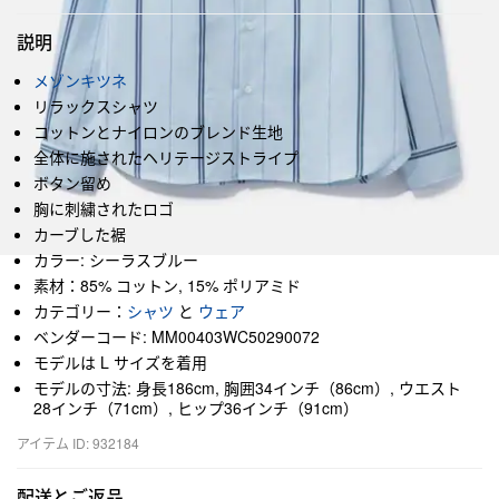
説明
メゾンキツネ
リラックスシャツ
コットンとナイロンのブレンド生地
全体に施されたヘリテージストライプ
ボタン留め
胸に刺繍されたロゴ
カーブした裾
カラー: シーラスブルー
素材：85% コットン, 15% ポリアミド
カテゴリー：
シャツ
と
ウェア
ベンダーコード: MM00403WC50290072
モデルは L サイズを着用
モデルの寸法: 身長186cm, 胸囲34インチ（86cm）, ウエスト
28インチ（71cm）, ヒップ36インチ（91cm）
アイテム ID: 932184
配送とご返品