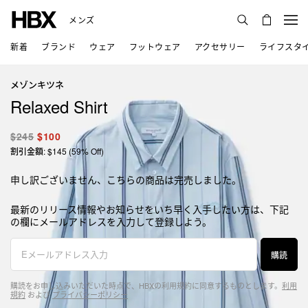
メンズ
新着
ブランド
ウェア
フットウェア
アクセサリー
ライフスタ
メゾンキツネ
Relaxed Shirt
$245
$100
割引金額: $145 (59% Off)
申し訳ございません、こちらの商品は完売しました。
最新のリリース情報やお知らせをいち早く入手したい方は、下記
の欄にメールアドレスを入力して登録しよう。
購読
購読をお申し込みいただいた時点で、HBXの利用規約に同意するものとします。
利用
規約
および
プライバシーポリシー