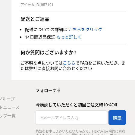
アイテム ID: 957101
配送とご返品
配送についての詳細は
こちらをクリック
14日間返品保証
もっと詳しく
何か質問はございますか?
ご不明な点については
こちら
でFAQをご覧いただき、ま
たは弊社に直接お問い合わせください
フォローする
stグループ
今購読していただくと初回ご注文時10%Off
トニュース
ップ一覧
購読
購読をお申し込みいただいた時点で、HBXの利用規約に同意