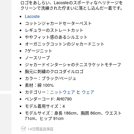
ロゴをあしらい、Lacosteのスポーティなヘリテージを
クリーンで洗練された佇まいに落とし込んだ一着です。
Lacoste
コットンジャカードセーターベスト
レギュラーのストレートカット
ややフィット感のあるシルエット
オーガニックコットンのジャカードニット
7ゲージニット
ノースリーブ
ジャカードインターシャのテニスラケットモチーフ
胸元に刺繍のクロコダイルロゴ
カラー：ブラック/ベージュ
素材：綿 100%
カテゴリー：
ニットウェア
と
ウェア
ベンダーコード: AH0790
モデル着用サイズ：4
モデルサイズ：身長 186cm、胸囲 86cm、ウエスト
71cm、ヒップ 91cm
14日間返品保証