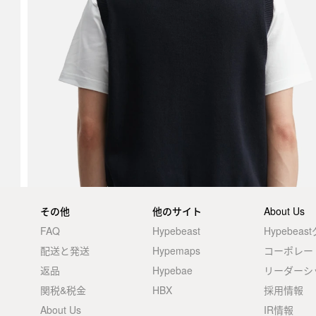
その他
他のサイト
About Us
FAQ
Hypebeast
Hypebea
配送と発送
Hypemaps
コーポレー
返品
Hypebae
リーダーシ
関税&税金
HBX
採用情報
About Us
IR情報