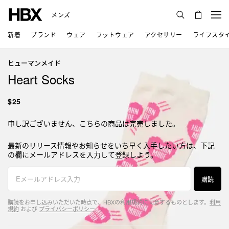
メンズ
新着
ブランド
ウェア
フットウェア
アクセサリー
ライフスタ
ヒューマンメイド
Heart Socks
$25
申し訳ございません、こちらの商品は完売しました。
最新のリリース情報やお知らせをいち早く入手したい方は、下記
の欄にメールアドレスを入力して登録しよう。
購読
購読をお申し込みいただいた時点で、HBXの利用規約に同意するものとします。
利用
規約
および
プライバシーポリシー