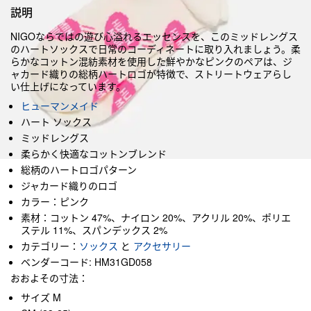
説明
NIGOならではの遊び心溢れるエッセンスを、このミッドレングス
のハートソックスで日常のコーディネートに取り入れましょう。柔
らかなコットン混紡素材を使用した鮮やかなピンクのペアは、ジ
ャカード織りの総柄ハートロゴが特徴で、ストリートウェアらし
い仕上げになっています。
ヒューマンメイド
ハート ソックス
ミッドレングス
柔らかく快適なコットンブレンド
総柄のハートロゴパターン
ジャカード織りのロゴ
カラー：ピンク
素材：コットン 47%、ナイロン 20%、アクリル 20%、ポリエ
ステル 11%、スパンデックス 2%
カテゴリー：
ソックス
と
アクセサリー
ベンダーコード: HM31GD058
おおよその寸法：
サイズ M