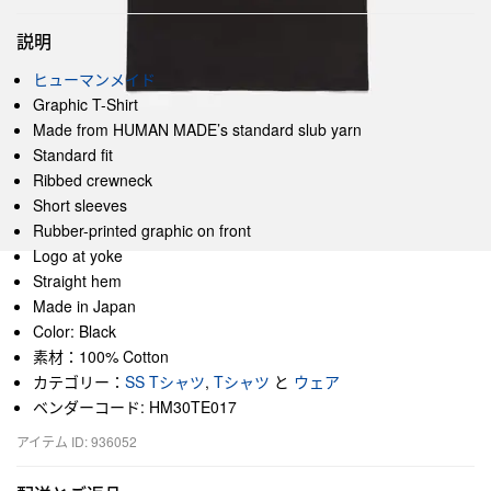
説明
ヒューマンメイド
Graphic T-Shirt
Made from HUMAN MADE’s standard slub yarn
Standard fit
Ribbed crewneck
Short sleeves
Rubber-printed graphic on front
Logo at yoke
Straight hem
Made in Japan
Color: Black
素材：100% Cotton
カテゴリー：
SS Tシャツ
,
Tシャツ
と
ウェア
ベンダーコード: HM30TE017
アイテム ID: 936052