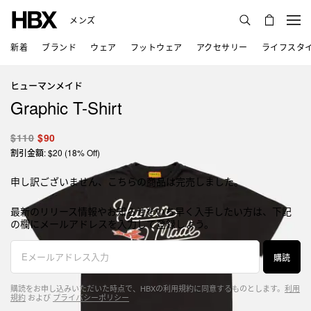
メンズ
新着
ブランド
ウェア
フットウェア
アクセサリー
ライフスタ
ヒューマンメイド
Graphic T-Shirt
$110
$90
割引金額: $20 (18% Off)
申し訳ございません、こちらの商品は完売しました。
最新のリリース情報やお知らせをいち早く入手したい方は、下記
の欄にメールアドレスを入力して登録しよう。
購読
購読をお申し込みいただいた時点で、HBXの利用規約に同意するものとします。
利用
規約
および
プライバシーポリシー