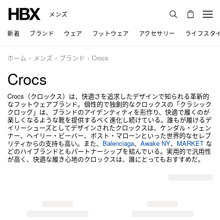
メンズ
新着
ブランド
ウェア
フットウェア
アクセサリー
ライフスタ
ホーム
メンズ
ブランド
Crocs
Crocs
Crocs（クロックス）は、快適さを追求したデザインで知られる革新的
なフットウェアブランド。個性的で独創的なクロックスの「クラシック
クロッグ」は、ブランドのアイデンティティを形作り、快適で履くのが
楽しくなるような靴を提供するべく進化し続けている。誰もが履けるデ
イリーシューズとしてデザインされたクロックスは、ケンダル・ジェン
ナー、ヘイリー・ビーバー、ポスト・マローンといった世界的なセレブ
リティからの支持も高い。また、
Balenciaga
、
Awake NY
、
MARKET
な
どのハイブランドともパートナーシップを結んでいる。実用的で汎用性
が高く、快適な履き心地のクロックスは、誰にとってもおすすめだ。