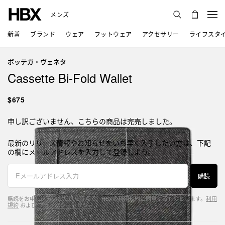
メンズ
新着
ブランド
ウェア
フットウェア
アクセサリー
ライフスタ
ボッテガ・ヴェネタ
Cassette Bi-Fold Wallet
$675
申し訳ございません、こちらの商品は完売しました。
最新のリリース情報やお知らせをいち早く入手したい方は、下記
の欄にメールアドレスを入力して登録しよう。
購読
購読をお申し込みいただいた時点で、HBXの利用規約に同意するものとします。
利用
規約
および
プライバシーポリシー