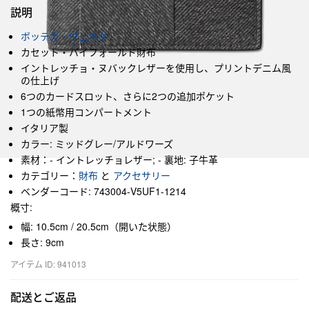
説明
ボッテガ・ヴェネタ
カセット・バイフォールド財布
イントレッチョ・ヌバックレザーを使用し、プリントデニム風
の仕上げ
6つのカードスロット、さらに2つの追加ポケット
1つの紙幣用コンパートメント
イタリア製
カラー: ミッドグレー/アルドワーズ
素材：- イントレッチョレザー; - 裏地: 子牛革
カテゴリー：
財布
と
アクセサリー
ベンダーコード: 743004-V5UF1-1214
概寸:
幅: 10.5cm / 20.5cm（開いた状態）
長さ: 9cm
アイテム ID: 941013
配送とご返品