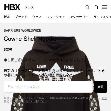
メンズ
新着
ブランド
ウェア
フットウェア
アクセサリー
ライフスタ
BARRIERS WORLDWIDE
Cowrie Shell Hoodie
$250
申し訳ございません、こちらの商品は完売しました。
最新のリリース情報やお知らせをいち早く入手したい方は、下記
の欄にメールアドレスを入力して登録しよう。
購読
購読をお申し込みいただいた時点で、HBXの利用規約に同意するものとします。
利用
規約
および
プライバシーポリシー