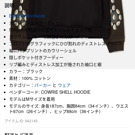
説明
Barriers Worldwide
カウリーシェルフーディー
500gsmのヘビーウェイトフレンチテリー製
カリウムスプレーで染色されたガーメント
フロントのグラフィックにひび割れのディストレスプリント
袖にパフプリントのカウリーシェル
隠しポケット付きフーディー
リブ編みとディストレス加工が施された袖口と裾
カラー：ブラック
素材：100% コットン
カテゴリー：
パーカー
と
ウェア
ベンダーコード: COWRIE SHELL HOODIE
モデルはMサイズを着用
モデルのサイズ: 身長187cm、胸囲84cm（34インチ）、ウエス
ト67cm（26インチ）、ヒップ88cm（36インチ）
アイテム ID: 942145