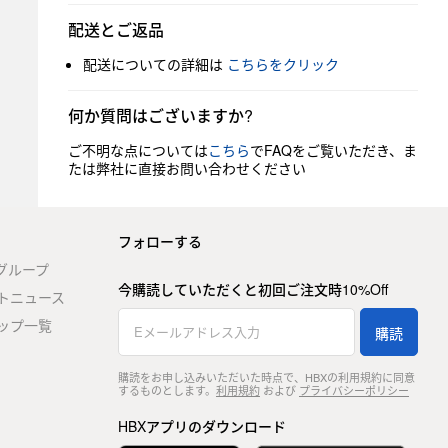
配送とご返品
配送についての詳細は
こちらをクリック
何か質問はございますか?
ご不明な点については
こちら
でFAQをご覧いただき、ま
たは弊社に直接お問い合わせください
フォローする
stグループ
今購読していただくと初回ご注文時10%Off
トニュース
ップ一覧
購読
購読をお申し込みいただいた時点で、HBXの利用規約に同意
するものとします。
利用規約
および
プライバシーポリシー
HBXアプリのダウンロード