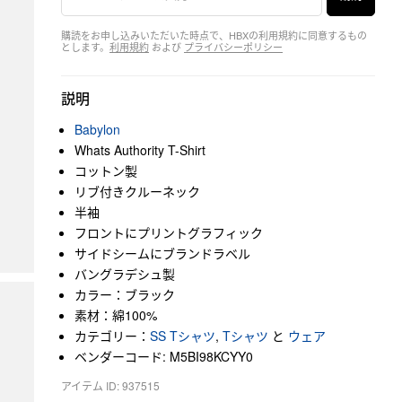
購読をお申し込みいただいた時点で、HBXの利用規約に同意するもの
とします。
利用規約
および
プライバシーポリシー
説明
Babylon
Whats Authority T-Shirt
コットン製
リブ付きクルーネック
半袖
フロントにプリントグラフィック
サイドシームにブランドラベル
バングラデシュ製
カラー：ブラック
素材：綿100%
カテゴリー：
SS Tシャツ
,
Tシャツ
と
ウェア
ベンダーコード: M5BI98KCYY0
アイテム ID: 937515