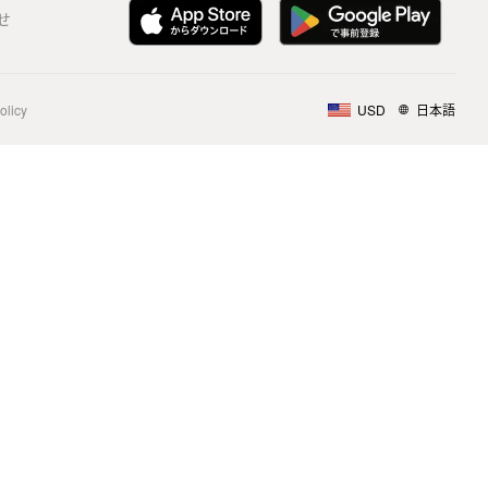
せ
olicy
USD
日本語