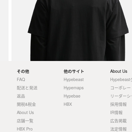
その他
他のサイト
About Us
FAQ
Hypebeast
Hypebea
配送と発送
Hypemaps
コーポレー
返品
Hypebae
リーダーシ
関税&税金
HBX
採用情報
About Us
IR情報
店舗一覧
広告掲載
HBX Pro
法定情報