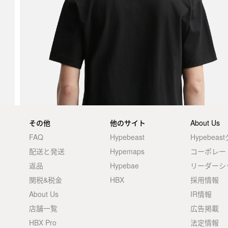
その他
他のサイト
About Us
FAQ
Hypebeast
Hypebea
配送と発送
Hypemaps
コーポレー
返品
Hypebae
リーダーシ
関税&税金
HBX
採用情報
About Us
IR情報
店舗一覧
広告掲載
HBX Pro
法定情報