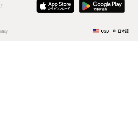
せ
olicy
USD
日本語