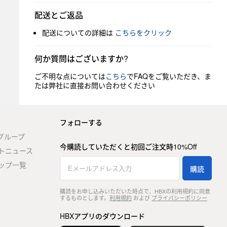
配送とご返品
配送についての詳細は
こちらをクリック
何か質問はございますか?
ご不明な点については
こちら
でFAQをご覧いただき、ま
たは弊社に直接お問い合わせください
フォローする
stグループ
今購読していただくと初回ご注文時10%Off
トニュース
ップ一覧
購読
購読をお申し込みいただいた時点で、HBXの利用規約に同意
するものとします。
利用規約
および
プライバシーポリシー
HBXアプリのダウンロード