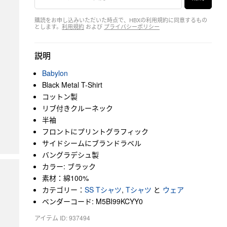
購読をお申し込みいただいた時点で、HBXの利用規約に同意するもの
とします。
利用規約
および
プライバシーポリシー
説明
Babylon
Black Metal T-Shirt
コットン製
リブ付きクルーネック
半袖
フロントにプリントグラフィック
サイドシームにブランドラベル
バングラデシュ製
カラー: ブラック
素材：綿100%
カテゴリー：
SS Tシャツ
,
Tシャツ
と
ウェア
ベンダーコード: M5BI99KCYY0
アイテム ID: 937494