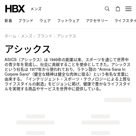
メンズ
新着
ブランド
ウェア
フットウェア
アクセサリー
ライフスタ
ホーム
メンズ
ブランド
アシックス
アシックス
ASICS（アシックス）は 1949年の創業以来、スポーツを通じて世界中
の青少年を育成し、社会に貢献することを使命としてきた。アシックス
という社名は 1977年から使われており、ラテン語の "Anima Sana In
Corpore Sano"（健全な精神は健全な肉体に宿る）という有名な言葉に
由来する。「インテリジェント・スポーツ・テクノロジーによる上質な
ライフスタイルの創造」をビジョンに掲げ、健康で豊かなライフスタイ
ルを実現する商品やサービスを世界中に提供している。