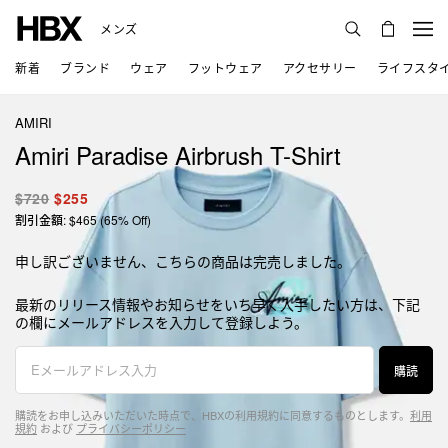
メンズ
新着
ブランド
ウェア
フットウェア
アクセサリー
ライフスタ
AMIRI
Amiri Paradise Airbrush T-Shirt
$720
$255
割引金額: $465 (65% Off)
申し訳ございません、こちらの商品は完売しました。
最新のリリース情報やお知らせをいち早く入手したい方は、下記
の欄にメールアドレスを入力して登録しよう。
購読
購読をお申し込みいただいた時点で、HBXの利用規約に同意するものとします。
利用
規約
および
プライバシーポリシー