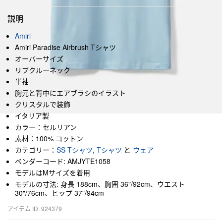
説明
Amiri
Amiri Paradise Airbrush Tシャツ
オーバーサイズ
リブクルーネック
半袖
胸元と背中にエアブラシのイラスト
クリスタルで装飾
イタリア製
カラー：セルリアン
素材：100% コットン
カテゴリー：
SS Tシャツ
,
Tシャツ
と
ウェア
ベンダーコード: AMJYTE1058
モデルはMサイズを着用
モデルの寸法: 身長 188cm、胸囲 36"/92cm、ウエスト
30"/76cm、ヒップ 37"/94cm
アイテム ID: 924379