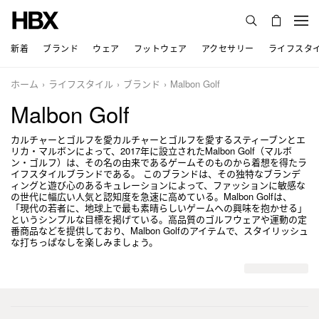
新着
ブランド
ウェア
フットウェア
アクセサリー
ライフスタ
ホーム
ライフスタイル
ブランド
Malbon Golf
Malbon Golf
カルチャーとゴルフを愛カルチャーとゴルフを愛するスティーブンとエ
リカ・マルボンによって、2017年に設立されたMalbon Golf（マルボ
ン・ゴルフ）は、その名の由来であるゲームそのものから着想を得たラ
イフスタイルブランドである。 このブランドは、その独特なブランデ
ィングと遊び心のあるキュレーションによって、ファッションに敏感な
の世代に幅広い人気と認知度を急速に高めている。Malbon Golfは、
「現代の若者に、地球上で最も素晴らしいゲームへの興味を抱かせる」
というシンプルな目標を掲げている。高品質のゴルフウェアや運動の定
番商品などを提供しており、Malbon Golfのアイテムで、スタイリッシュ
な打ちっぱなしを楽しみましょう。