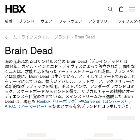
新着
ブランド
ウェア
フットウェア
アクセサリー
ライフスタ
ホーム
ライフスタイル
ブランド
Brain Dead
Brain Dead
陽の光あふれるロサンゼルス発の Brain Dead（ブレインデッド）は
2014年、カイル・インとエド・デイヴィスによって設立された。間もな
く二人は、才能と志を持ったアーティストチームへと成長。ブランド名
とは裏腹に、Brain Dead は生きていること、そしてスマートであること
をテーマにしている。幅広いアパレル、フットウェア、アクセサリーに
革新的なグラフィックを採用。ポストパンク、アンダーグラウンドコミ
ック、スケートボードからヒントを得て、サブカルチャーの精神にオー
ディエンスを目覚めさせている。メインストリームから逸脱した Brain
Dead は、現在も
Reebok（リーボック）
や
Converse（コンバース）
、
A.P.C.（アーペーセー）
を始めとする有名ブランドとコラボしてきた。