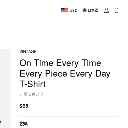
USD
日本語
VINTAGE
On Time Every Time
Every Piece Every Day
T-Shirt
非常に良い
$65
説明