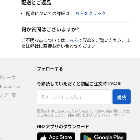
配送とご返品
配送についての詳細は
こちらをクリック
何か質問はございますか?
ご不明な点については
こちら
でFAQをご覧いただき、ま
たは弊社に直接お問い合わせください
フォローする
stグループ
今購読していただくと初回ご注文時10%Off
トニュース
ップ一覧
購読
購読をお申し込みいただいた時点で、HBXの利用規約に同意
するものとします。
利用規約
および
プライバシーポリシー
HBXアプリのダウンロード
せ