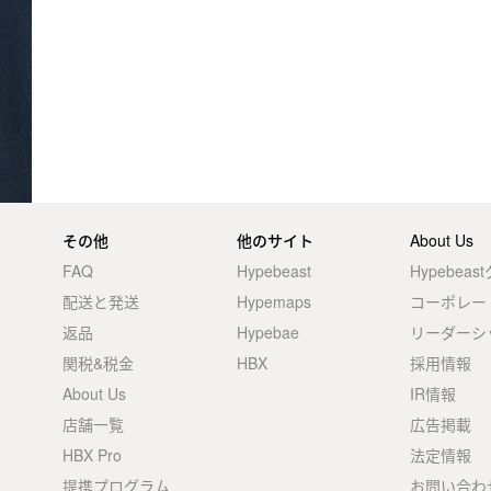
その他
他のサイト
About Us
FAQ
Hypebeast
Hypebea
配送と発送
Hypemaps
コーポレー
返品
Hypebae
リーダーシ
関税&税金
HBX
採用情報
About Us
IR情報
店舗一覧
広告掲載
HBX Pro
法定情報
提携プログラム
お問い合わ