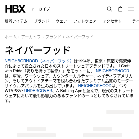
アーカイブ
新着アイテム
ブランド
ウェア
フットウェア
アクセサリー
ラ
ホーム
アーカイブ
ブランド
ネイバーフッド
ネイバーフッド
NEIGHBORHOOD（ネイバーフッド）
は1994年、東京・原宿で滝沢伸
介によって設立された日本のストリートウェアブランドです。「Craft
with Pride（誇りを持って製作）」をモットーに、
NEIGHBORHOOD
は、軍隊、ワークウェア、カウンターカルチャー、ネイティブアメリカ
ン、そしてアウトドアテーマを組み合わせたプレミアム品質のモーター
サイクルアパレルを生み出しています。
NEIGHBORHOOD
は、今や
WTAPSや
UNDERCOVER
、A Bathing Apeと並んで、現代のストリート
ウェアにおいて最も影響力のあるブランドの一つとしてみなされていま
す。