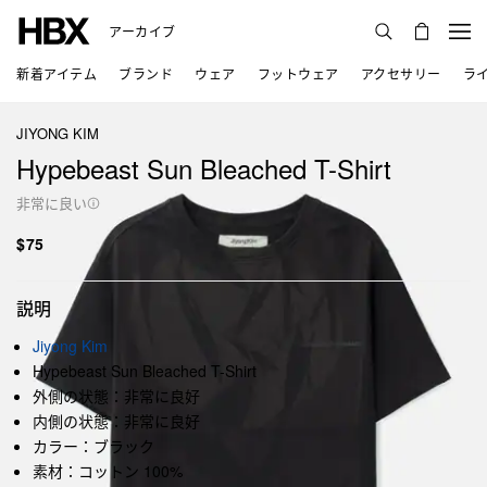
アーカイブ
新着アイテム
ブランド
ウェア
フットウェア
アクセサリー
ラ
JIYONG KIM
Hypebeast Sun Bleached T-Shirt
非常に良い
$75
説明
Jiyong Kim
Hypebeast Sun Bleached T-Shirt
外側の状態：非常に良好
内側の状態：非常に良好
カラー：ブラック
素材：コットン 100%