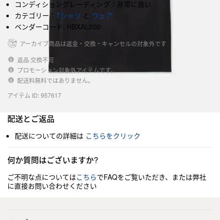
コンディショングレーディング：非常に良い
カテゴリー：
Tシャツ
と
ウェア
ベンダーコード: HBXAL200
アーカイブ商品は返金・交換・キャンセルの対象外です
返品·交換不可
プロモーション対象外アイテムです。
配送料無料ではありません。
アイテム ID: 957617
配送とご返品
配送についての詳細は
こちらをクリック
何か質問はございますか?
ご不明な点については
こちら
でFAQをご覧いただき、または弊社
に直接お問い合わせください