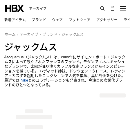
アーカイブ
新着アイテム
ブランド
ウェア
フットウェア
アクセサリー
ラ
ホーム
アーカイブ
ブランド
ジャックムス
ジャックムス
Jacquemus（ジャックムス）は、2009年にサイモン・ポート・ジャック
ムスによって設立されたフランスのブランド。モダンでエネルギッシュ
なブランドで、太陽が降り注ぐカラフルな南フランスからインスピレー
ションを得ている。 ハディッド姉妹、ドウツェン・クロース、レティシ
ア・カスタを起用したコレクションで人気を集め、高い評価を受けた。
最近では
Nike
とのコラボレーションも発表され、今注目の次世代ブラ
ンドのひとつとなっている。