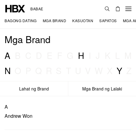
BABAE
BAGONG DATING
MGA BRAND
KASUOTAN
SAPATOS
MGA A
Mga Brand
A
B
C
D
E
F
G
H
I
J
K
L
M
N
O
P
Q
R
S
T
U
V
W
X
Y
Z
Lahat ng Brand
Mga Brand ng Lalaki
A
Andrew Won