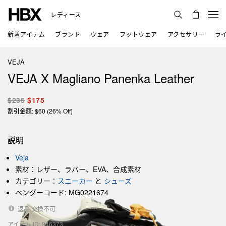
レディース
新着アイテム
ブランド
ウェア
フットウェア
アクセサリー
ラ
VEJA
VEJA X Magliano Panenka Leather
$235
$175
割引金額: $60 (26% Off)
説明
Veja
素材：レザー、ラバー、EVA、合成素材
カテゴリー：
スニーカー
と
シューズ
ベンダーコード: MG0221674
返品·交換不可
アイテム ID: 946373