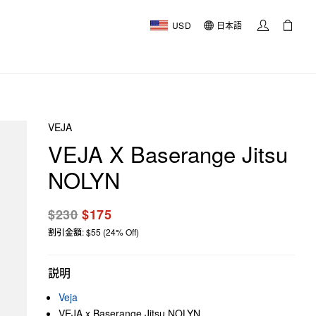
USD
日本語
VEJA
VEJA X Baserange Jitsu
NOLYN
$230
$175
割引金額: $55 (24% Off)
説明
Veja
VEJA x Baserange Jitsu NOLYN