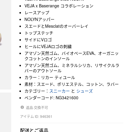
VEJA x Baserange コラボレーション
レースアップ
NOLYNアッパー
スエードとMesclatのオーバーレイ
トップステッチ
サイドにVロゴ
ヒールにVEJAロゴの刺繍
アマゾン天然ゴム、バイオベースEVA、オーガニッ
クコットンのインソール
アマゾン天然ゴム、ミネラルシリカ、リサイクルラ
バーのアウトソール
カラー：リカー ティユール
素材：スエード、ポリエステル、コットン、ラバー
カテゴリー：
スニーカー
と
シューズ
ベンダーコード: NG3421600
返品·交換不可
アイテム ID: 946361
配送とご返品