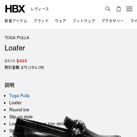
レディース
新着アイテム
ブランド
ウェア
フットウェア
アクセサリー
ラ
TOGA PULLA
Loafer
$510
$435
割引金額: $75 (15% Off)
説明
Toga Pulla
Loafer
Round toe
Slip-on style
Low heel with silver trim details
Silver-tone hardware