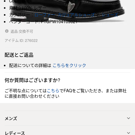
Color: Black
素材：100% レザー
カテゴリー：
ローファー
,
カジュアルシューズ
と
シューズ
ベンダーコード: FTGPW104109021
返品·交換不可
アイテム ID: 276022
配送とご返品
配送についての詳細は
こちらをクリック
何か質問はございますか?
ご不明な点については
こちら
でFAQをご覧いただき、または弊社
に直接お問い合わせください
メンズ
レディース