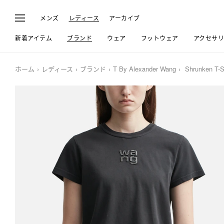
メンズ
レディース
アーカイブ
新着アイテム
ブランド
ウェア
フットウェア
アクセサ
ホーム
レディース
ブランド
T By Alexander Wang
Shrunken T-Sh