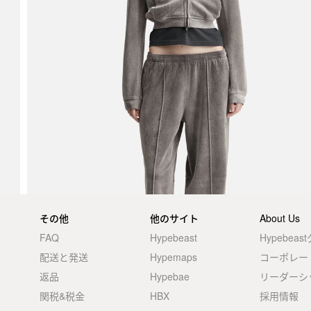
その他
他のサイト
About Us
FAQ
Hypebeast
Hypebea
配送と発送
Hypemaps
コーポレー
返品
Hypebae
リーダーシ
関税&税金
HBX
採用情報