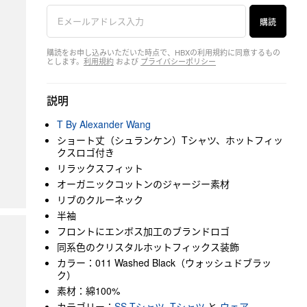
購読
購読をお申し込みいただいた時点で、HBXの利用規約に同意するもの
とします。
利用規約
および
プライバシーポリシー
説明
T By Alexander Wang
ショート丈（シュランケン）Tシャツ、ホットフィッ
クスロゴ付き
リラックスフィット
オーガニックコットンのジャージー素材
リブのクルーネック
半袖
フロントにエンボス加工のブランドロゴ
同系色のクリスタルホットフィックス装飾
カラー：011 Washed Black（ウォッシュドブラッ
ク）
素材：綿100%
カテゴリー：
SS Tシャツ
,
Tシャツ
と
ウェア