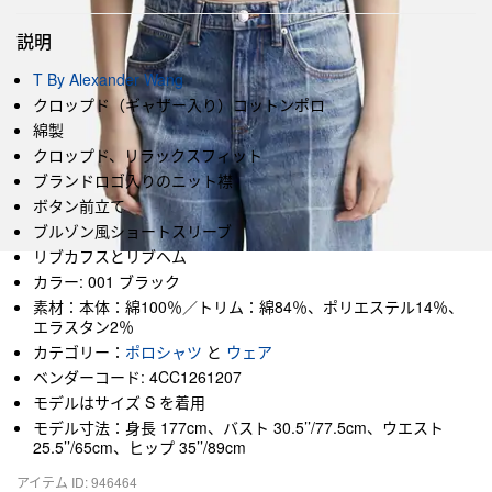
説明
T By Alexander Wang
クロップド（ギャザー入り）コットンポロ
綿製
クロップド、リラックスフィット
ブランドロゴ入りのニット襟
ボタン前立て
ブルゾン風ショートスリーブ
リブカフスとリブヘム
カラー: 001 ブラック
素材：本体：綿100％／トリム：綿84％、ポリエステル14％、
エラスタン2％
カテゴリー：
ポロシャツ
と
ウェア
ベンダーコード: 4CC1261207
モデルはサイズ S を着用
モデル寸法：身長 177cm、バスト 30.5’’/77.5cm、ウエスト
25.5’’/65cm、ヒップ 35’’/89cm
アイテム ID: 946464