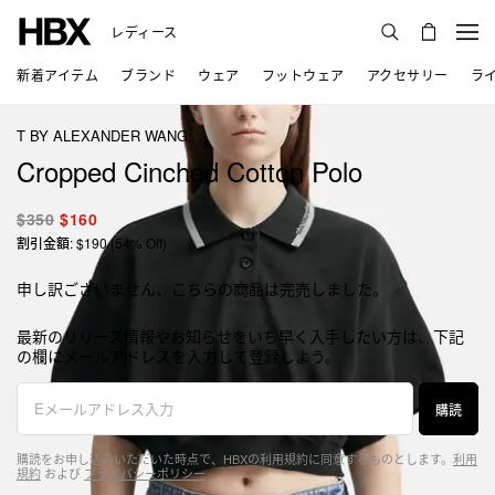
レディース
新着アイテム
ブランド
ウェア
フットウェア
アクセサリー
ラ
T BY ALEXANDER WANG
Cropped Cinched Cotton Polo
$350
$160
割引金額: $190 (54% Off)
申し訳ございません、こちらの商品は完売しました。
最新のリリース情報やお知らせをいち早く入手したい方は、下記
の欄にメールアドレスを入力して登録しよう。
購読
購読をお申し込みいただいた時点で、HBXの利用規約に同意するものとします。
利用
規約
および
プライバシーポリシー