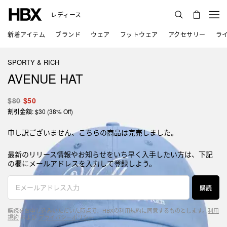
レディース
新着アイテム
ブランド
ウェア
フットウェア
アクセサリー
ラ
SPORTY & RICH
AVENUE HAT
$80
$50
割引金額: $30 (38% Off)
申し訳ございません、こちらの商品は完売しました。
最新のリリース情報やお知らせをいち早く入手したい方は、下記
の欄にメールアドレスを入力して登録しよう。
購読
購読をお申し込みいただいた時点で、HBXの利用規約に同意するものとします。
利用
規約
および
プライバシーポリシー