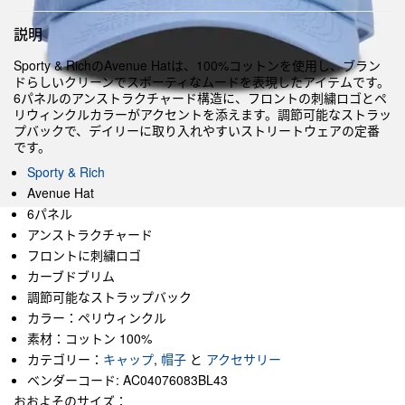
説明
Sporty & RichのAvenue Hatは、100%コットンを使用し、ブラン
ドらしいクリーンでスポーティなムードを表現したアイテムです。
6パネルのアンストラクチャード構造に、フロントの刺繍ロゴとペ
リウィンクルカラーがアクセントを添えます。調節可能なストラッ
プバックで、デイリーに取り入れやすいストリートウェアの定番
です。
Sporty & Rich
Avenue Hat
6パネル
アンストラクチャード
フロントに刺繍ロゴ
カーブドブリム
調節可能なストラップバック
カラー：ペリウィンクル
素材：コットン 100%
カテゴリー：
キャップ
,
帽子
と
アクセサリー
ベンダーコード: AC04076083BL43
おおよそのサイズ：