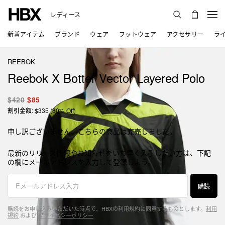
レディース
新着アイテム
ブランド
ウェア
フットウェア
アクセサリー
ラ
REEBOK
Reebok X Botter Vector Layered Polo
$420
$85
割引金額: $335 (80% Off)
申し訳ございません、こちらの商品は完売しました。
最新のリリース情報やお知らせをいち早く入手したい方は、下記
の欄にメールアドレスを入力して登録しよう。
購読
購読をお申し込みいただいた時点で、HBXの利用規約に同意するものとします。
利用
規約
および
プライバシーポリシー