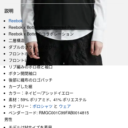
説明
Reebok
Reebok x Botter Vector Layered Polo
Reebok x Botterのコラボレーション
二層構造
ダブルのクラシックカラー
フロントボタン開閉
フロントにロゴパッチ
リブ編みのポロ襟と袖口
ボタン開閉袖口
後部に織布のロゴパッチ
カーブした裾
カラー：ネイビー/アシッドイエロー
素材：59% ポリアミド、41% ポリエステル
カテゴリー：
ポロシャツ
と
ウェア
ベンダーコード: RMGC001C99FAB0014815
男性
モデルはMサイズを着用