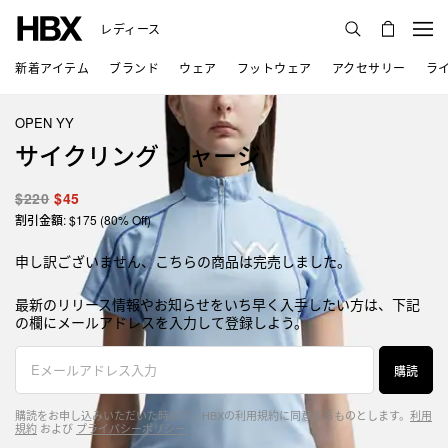
レディース
新着アイテム
ブランド
ウェア
フットウェア
アクセサリー
ラ
OPEN YY
サイクリング ジャージ
$220
$45
割引金額: $175 (80% Off)
申し訳ございません、こちらの商品は完売しました。
最新のリリース情報やお知らせをいち早く入手したい方は、下記
の欄にメールアドレスを入力して登録しよう。
購読
購読をお申し込みいただいた時点で、HBXの利用規約に同意するものとします。
利用
規約
および
プライバシーポリシー