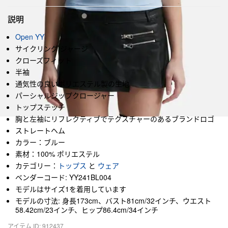
説明
Open YY
サイクリング ジャージ
クローズフィット
半袖
通気性の良いポリエステル製の生地
パーシャルジップクロージャー
トップステッチ
胸と左袖にリフレクティブでテクスチャーのあるブランドロゴ
ストレートヘム
カラー：ブルー
素材：100% ポリエステル
カテゴリー：
トップス
と
ウェア
ベンダーコード: YY241BL004
モデルはサイズ1を着用しています
モデルの寸法: 身長173cm、バスト81cm/32インチ、ウエスト
58.42cm/23インチ、ヒップ86.4cm/34インチ
アイテム ID: 912437