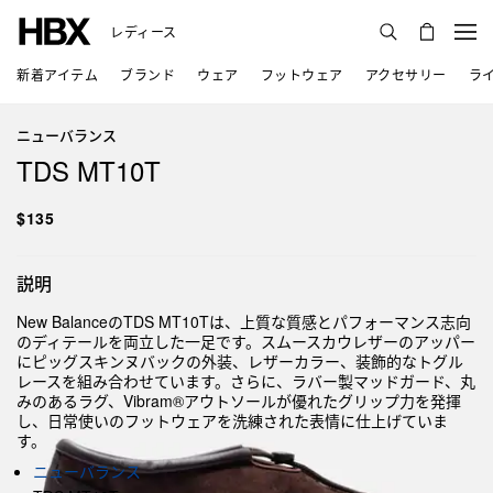
レディース
新着アイテム
ブランド
ウェア
フットウェア
アクセサリー
ラ
ニューバランス
TDS MT10T
$135
説明
New BalanceのTDS MT10Tは、上質な質感とパフォーマンス志向
のディテールを両立した一足です。スムースカウレザーのアッパー
にピッグスキンヌバックの外装、レザーカラー、装飾的なトグル
レースを組み合わせています。さらに、ラバー製マッドガード、丸
みのあるラグ、Vibram®アウトソールが優れたグリップ力を発揮
し、日常使いのフットウェアを洗練された表情に仕上げていま
す。
ニューバランス