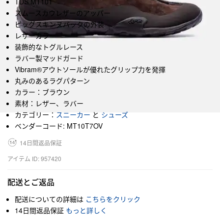
TDS MT10T
スムースカウレザーのアッパー
ピッグスキンヌバックの外装
レザーカラー
装飾的なトグルレース
ラバー製マッドガード
Vibram®アウトソールが優れたグリップ力を発揮
丸みのあるラグパターン
カラー：ブラウン
素材：レザー、ラバー
カテゴリー：
スニーカー
と
シューズ
ベンダーコード: MT10T7OV
14日間返品保証
アイテム ID: 957420
配送とご返品
配送についての詳細は
こちらをクリック
14日間返品保証
もっと詳しく