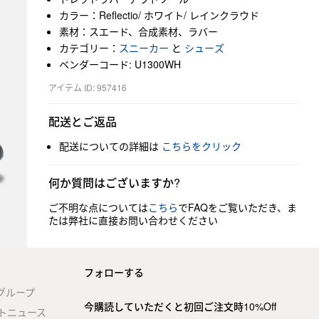
カラー：Reflectio/ ホワイト/ レインクラウド
素材：スエード、合成素材、ラバー
カテゴリー：
スニーカー
と
シューズ
ベンダーコード: U1300WH
アイテム ID: 957416
配送とご返品
配送についての詳細は
こちらをクリック
何か質問はございますか?
ご不明な点については
こちら
でFAQをご覧いただき、ま
たは弊社に直接お問い合わせください
フォローする
stグループ
今購読していただくと初回ご注文時10%Off
トニュース