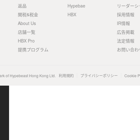
返品
Hypebae
リーダーシ
関税&税金
HBX
採用情報
About Us
IR情報
店舗一覧
広告掲載
HBX Pro
法定情報
提携プログラム
お問い合わ
ark of Hypebeast Hong Kong Ltd.
利用規約
プライバシーポリシー
Cookie P