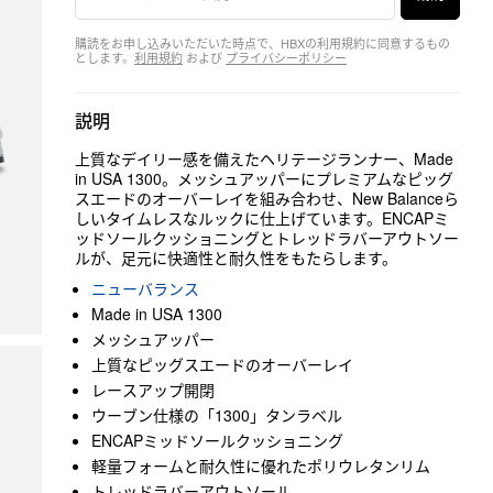
購読をお申し込みいただいた時点で、HBXの利用規約に同意するもの
とします。
利用規約
および
プライバシーポリシー
説明
上質なデイリー感を備えたヘリテージランナー、Made
in USA 1300。メッシュアッパーにプレミアムなピッグ
スエードのオーバーレイを組み合わせ、New Balanceら
しいタイムレスなルックに仕上げています。ENCAPミ
ッドソールクッショニングとトレッドラバーアウトソー
ルが、足元に快適性と耐久性をもたらします。
ニューバランス
Made in USA 1300
メッシュアッパー
上質なピッグスエードのオーバーレイ
レースアップ開閉
ウーブン仕様の「1300」タンラベル
ENCAPミッドソールクッショニング
軽量フォームと耐久性に優れたポリウレタンリム
トレッドラバーアウトソール