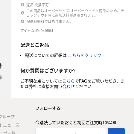
返品·交換不可
この商品はオーバーサイズ/オーバーウェイト商品のため、チ
ェックアウト時に追加送料が適用されます。
配送料無料ではありません。
アイテム ID: 949594
配送とご返品
配送についての詳細は
こちらをクリック
何か質問はございますか?
ご不明な点については
こちら
でFAQをご覧いただき、ま
たは弊社に直接お問い合わせください
フォローする
stグループ
今購読していただくと初回ご注文時10%Off
トニュース
ップ一覧