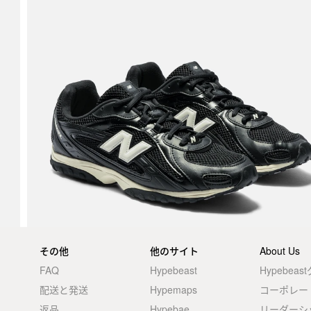
その他
他のサイト
About Us
FAQ
Hypebeast
Hypebea
配送と発送
Hypemaps
コーポレー
返品
Hypebae
リーダーシ