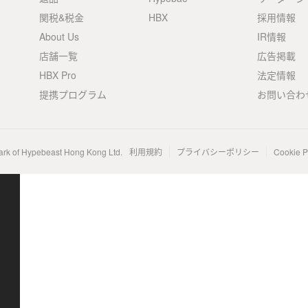
関税&税金
HBX
採用情報
About Us
IR情報
店舗一覧
広告掲載
HBX Pro
法定情報
提携プログラム
お問い合わ
ark of Hypebeast Hong Kong Ltd.
利用規約
プライバシーポリシー
Cookie P