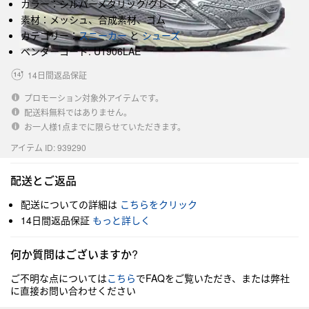
カラー：シルバーメタリック/グレー
素材：メッシュ、合成素材、ゴム
カテゴリー：
スニーカー
と
シューズ
ベンダーコード: U1906LAE
14日間返品保証
プロモーション対象外アイテムです。
配送料無料ではありません。
お一人様1点までに限らせていただきます。
アイテム ID: 939290
配送とご返品
配送についての詳細は
こちらをクリック
14日間返品保証
もっと詳しく
何か質問はございますか?
ご不明な点については
こちら
でFAQをご覧いただき、または弊社
に直接お問い合わせください