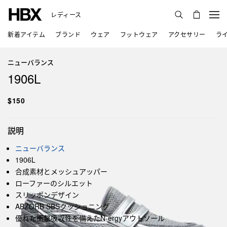
レディース
新着アイテム
ブランド
ウェア
フットウェア
アクセサリー
ラ
ニューバランス
1906L
$150
説明
ニューバランス
1906L
合成素材とメッシュアッパー
ローファーのシルエット
スリッポンデザイン
ABZORB SBSクッショニング
優れた衝撃吸収性を備えたN-ergyアウトソール