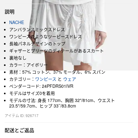
説明
NACHE
アンバランスミックスドレス
ワンピースのようなツーピースドレス
長袖パネルデザインのトップ
ギャザーとプリーツのディテールがあるスカート
裏地なし
カラー：アイボリー
素材：57% コットン、37% モーダル、6% スパン
カテゴリー：
ワンピース
と
ウェア
ベンダーコード: 24PFDRS01IVR
モデルはサイズ0を着用
モデルの寸法: 身長 177cm、胸囲 32"/81cm、ウエスト
23.5"/59.7cm、ヒップ 33’’/83.8cm
アイテム ID: 926717
配送とご返品