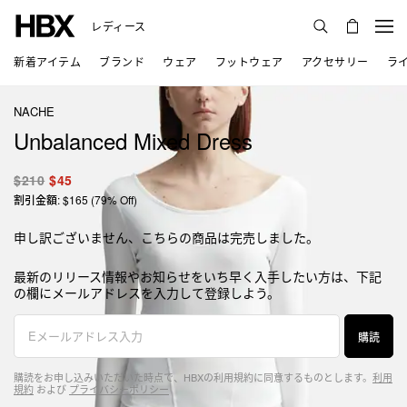
レディース
新着アイテム
ブランド
ウェア
フットウェア
アクセサリー
ラ
NACHE
Unbalanced Mixed Dress
$210
$45
割引金額: $165 (79% Off)
申し訳ございません、こちらの商品は完売しました。
最新のリリース情報やお知らせをいち早く入手したい方は、下記
の欄にメールアドレスを入力して登録しよう。
購読
購読をお申し込みいただいた時点で、HBXの利用規約に同意するものとします。
利用
規約
および
プライバシーポリシー