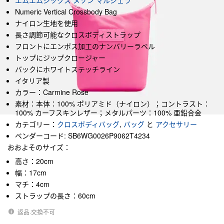
エムエムシックス メゾン マルジェラ
Numeric Vertical Crossbody Bag
ナイロン生地を使用
長さ調節可能なクロスボディストラップ
フロントにエンボス加工のナンバリーラベル
トップにジップクロージャー
バックにホワイトステッチライン
イタリア製
カラー：Carmine Rose
素材：本体：100% ポリアミド（ナイロン）；コントラスト：
100% カーフスキンレザー；メタルパーツ：100% 亜鉛合金
カテゴリー：
クロスボディバッグ
,
バッグ
と
アクセサリー
ベンダーコード: SB6WG0026P9062T4234
おおよそのサイズ：
高さ：20cm
幅：17cm
マチ：4cm
ストラップの長さ：60cm
返品·交換不可