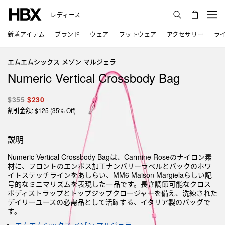
レディース
新着アイテム
ブランド
ウェア
フットウェア
アクセサリー
ラ
エムエムシックス メゾン マルジェラ
Numeric Vertical Crossbody Bag
$355
$230
割引金額: $125 (35% Off)
説明
Numeric Vertical Crossbody Bagは、Carmine Roseのナイロン素
材に、フロントのエンボス加工ナンバリーラベルとバックのホワ
イトステッチラインをあしらい、MM6 Maison Margielaらしい記
号的なミニマリズムを表現した一品です。長さ調節可能なクロス
ボディストラップとトップジップクロージャーを備え、洗練された
デイリーユースの必需品として活躍する、イタリア製のバッグで
す。