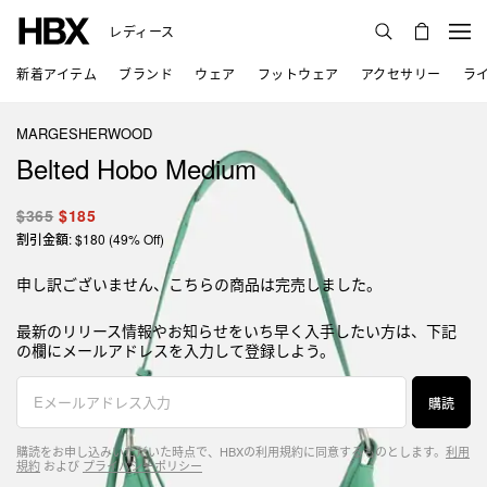
レディース
新着アイテム
ブランド
ウェア
フットウェア
アクセサリー
ラ
MARGESHERWOOD
Belted Hobo Medium
$365
$185
割引金額: $180 (49% Off)
申し訳ございません、こちらの商品は完売しました。
最新のリリース情報やお知らせをいち早く入手したい方は、下記
の欄にメールアドレスを入力して登録しよう。
購読
購読をお申し込みいただいた時点で、HBXの利用規約に同意するものとします。
利用
規約
および
プライバシーポリシー