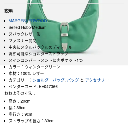
説明
MARGESHERWOOD
Belted Hobo Medium
ヌバックレザー製
ファスナー開閉
中央にメタルバックルのディテール
調節可能なショルダーストラップ
メインコンパートメントに内ポケット1つ
カラー：ウィンターグリーン
素材：100% レザー
カテゴリー：
ショルダーバッグ
,
バッグ
と
アクセサリー
ベンダーコード: EE047366
おおよその寸法：
高さ：20cm
幅：39cm
奥行き：9cm
ストラップの長さ：33cm