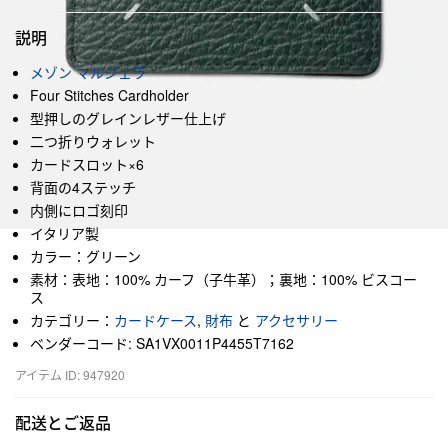
説明
メゾン マルジェラ
Four Stitches Cardholder
型押しのグレインレザー仕上げ
二つ折りウォレット
カードスロット×6
背面の4ステッチ
内側にロゴ刻印
イタリア製
カラー：グリーン
素材：表地：100% カーフ（子牛革）；裏地：100% ビスコー
ス
カテゴリー：
カードケース
,
財布
と
アクセサリー
ベンダーコード: SA1VX0011P4455T7162
アイテム ID: 947920
配送とご返品