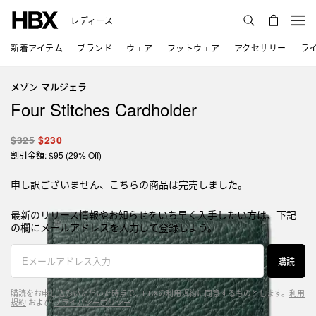
レディース
新着アイテム
ブランド
ウェア
フットウェア
アクセサリー
ラ
メゾン マルジェラ
Four Stitches Cardholder
$325
$230
割引金額: $95 (29% Off)
申し訳ございません、こちらの商品は完売しました。
最新のリリース情報やお知らせをいち早く入手したい方は、下記
の欄にメールアドレスを入力して登録しよう。
購読
購読をお申し込みいただいた時点で、HBXの利用規約に同意するものとします。
利用
規約
および
プライバシーポリシー