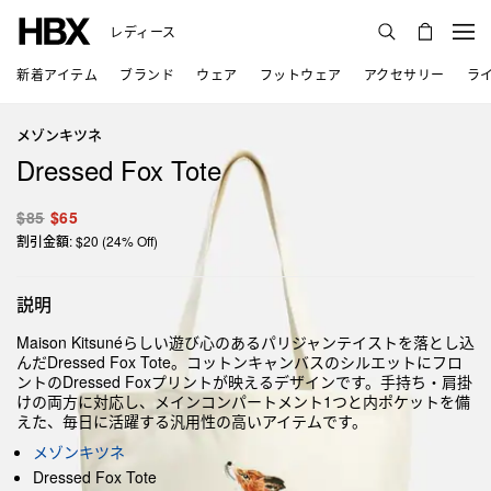
レディース
新着アイテム
ブランド
ウェア
フットウェア
アクセサリー
ラ
メゾンキツネ
Dressed Fox Tote
$85
$65
割引金額: $20 (24% Off)
説明
Maison Kitsunéらしい遊び心のあるパリジャンテイストを落とし込
んだDressed Fox Tote。コットンキャンバスのシルエットにフロ
ントのDressed Foxプリントが映えるデザインです。手持ち・肩掛
けの両方に対応し、メインコンパートメント1つと内ポケットを備
えた、毎日に活躍する汎用性の高いアイテムです。
メゾンキツネ
Dressed Fox Tote