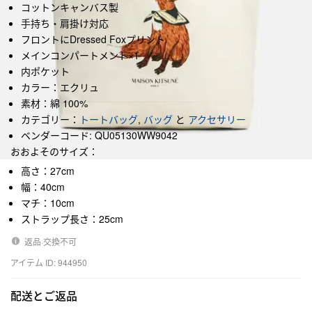
コットンキャンバス製
手持ち・肩掛け対応
フロントにDressed Foxプリント
メインコンパートメント×1
内ポケット
カラー：エクリュ
素材：綿 100%
カテゴリー：
トートバッグ
,
バッグ
と
アクセサリー
ベンダーコード: QU05130WW9042
おおよそのサイズ：
高さ：27cm
幅：40cm
マチ：10cm
ストラップ長さ：25cm
返品·交換不可
アイテム ID: 944950
配送とご返品