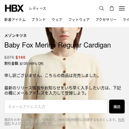
レディース
新着アイテム
ブランド
ウェア
フットウェア
アクセサリー
ラ
メゾンキツネ
Baby Fox Merino Regular Cardigan
$275
$140
割引金額: $135 (49% Off)
申し訳ございません、こちらの商品は完売しました。
最新のリリース情報やお知らせをいち早く入手したい方は、下記
の欄にメールアドレスを入力して登録しよう。
購読
購読をお申し込みいただいた時点で、HBXの利用規約に同意するものとします。
利用
規約
および
プライバシーポリシー