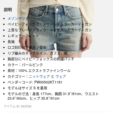
説明
メゾンキツネ
ベイビーフォックス・メリノレギュラーカーディガン
上質なプレーンメリノウールを使用したカーディガン
レギュラーフィット
長袖
ロゴ刻印付きボタン留め
リブ編みのネックライン、カフス、裾
胸部分にベイビーフォックスの刺繍パッチ
カラー：パールピンク
素材：100% エクストラファインウール
カテゴリー：
ニットウェア
と
ウェア
ベンダーコード: PW00502KT1181
モデルはサイズ S を着用
モデルの寸法：身長 177cm、胸囲 31.9’’/81cm、ウエスト
23.6’’/60cm、ヒップ 35.8’’/91cm
アイテム ID: 942536