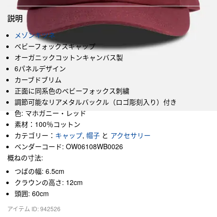
説明
メゾンキツネ
ベビーフォックスキャップ
オーガニックコットンキャンバス製
6パネルデザイン
カーブドブリム
正面に同系色のベビーフォックス刺繍
調節可能なリアメタルバックル（ロゴ彫刻入り）付き
色: マホガニー・レッド
素材：100％コットン
カテゴリー：
キャップ
,
帽子
と
アクセサリー
ベンダーコード: OW06108WB0026
概ねの寸法:
つばの幅: 6.5cm
クラウンの高さ: 12cm
頭囲: 60cm
アイテム ID: 942526