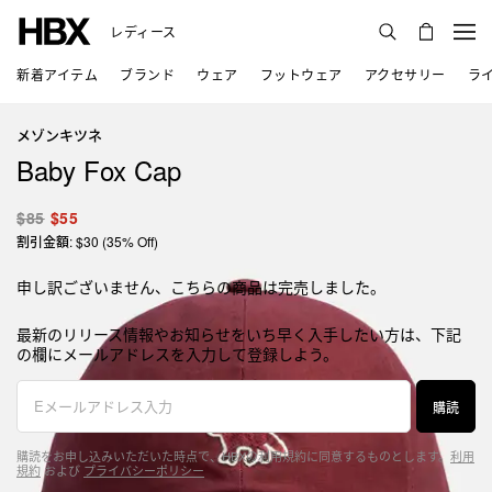
レディース
新着アイテム
ブランド
ウェア
フットウェア
アクセサリー
ラ
メゾンキツネ
Baby Fox Cap
$85
$55
割引金額: $30 (35% Off)
申し訳ございません、こちらの商品は完売しました。
最新のリリース情報やお知らせをいち早く入手したい方は、下記
の欄にメールアドレスを入力して登録しよう。
購読
購読をお申し込みいただいた時点で、HBXの利用規約に同意するものとします。
利用
規約
および
プライバシーポリシー