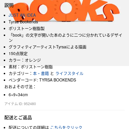
説明
JUST AN IDEA
Tyrsa Bookends
ポリストーン樹脂製
「book」の文字が開いた本のように二つに分かれているデザイ
ン
グラフィティアーティストTyrsaによる描画
150点限定
カラー：オレンジ
素材：ポリストーン樹脂
カテゴリー：
本・書籍
と
ライフスタイル
ベンダーコード: TYRSA BOOKENDS
おおよその寸法：
6×9×34cm
アイテム ID: 952480
配送とご返品
配送についての詳細は
こちらをクリック