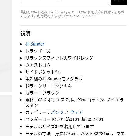
購読をお申し込みいただいた時点で、HBXの利用規約に同意するもの
とします。
利用規約
および
プライバシーポリシー
説明
Jil Sander
トラウザーズ
リラックスフィットのワイドレッグ
ウエストゴム
サイドポケット2つ
手刺繍のJil Sanderモノグラム
ドライクリーニングのみ
カラー：ブラック
素材：68% ポリエステル、29% コットン、3% エラ
スタン
カテゴリー：
パンツ
と
ウェア
ベンダーコード: J01KA0101 J65052 001
モデルはサイズ34を着用しています
モデルの寸法：身長176cm、バスト32”/81cm、ウエ