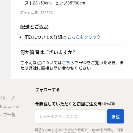
スト23”/59cm、ヒップ35”/90cm
アイテム ID: 889533
配送とご返品
配送についての詳細は
こちらをクリック
何か質問はございますか?
ご不明な点については
こちら
でFAQをご覧いただき、ま
たは弊社に直接お問い合わせください
フォローする
stグループ
今購読していただくと初回ご注文時10%Off
トニュース
ップ一覧
購読
購読をお申し込みいただいた時点で、HBXの利用規約に同意