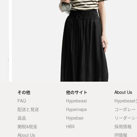
その他
他のサイト
About Us
FAQ
Hypebeast
Hypebea
配送と発送
Hypemaps
コーポレー
返品
Hypebae
リーダーシ
関税&税金
HBX
採用情報
About Us
IR情報