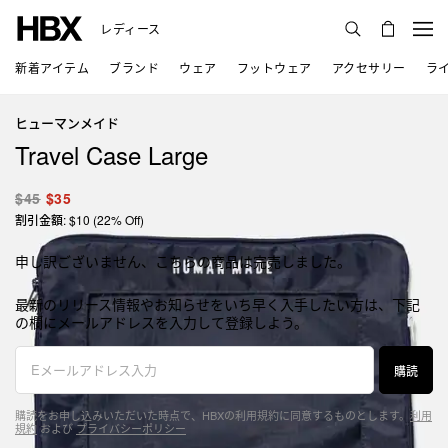
レディース
新着アイテム
ブランド
ウェア
フットウェア
アクセサリー
ラ
ヒューマンメイド
Travel Case Large
$45
$35
割引金額: $10 (22% Off)
申し訳ございません、こちらの商品は完売しました。
最新のリリース情報やお知らせをいち早く入手したい方は、下記
の欄にメールアドレスを入力して登録しよう。
購読
購読をお申し込みいただいた時点で、HBXの利用規約に同意するものとします。
利用
規約
および
プライバシーポリシー