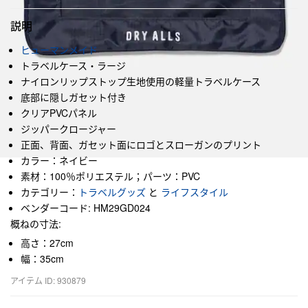
説明
ヒューマンメイド
トラベルケース・ラージ
ナイロンリップストップ生地使用の軽量トラベルケース
底部に隠しガセット付き
クリアPVCパネル
ジッパークロージャー
正面、背面、ガセット面にロゴとスローガンのプリント
カラー：ネイビー
素材：100％ポリエステル；パーツ：PVC
カテゴリー：
トラベルグッズ
と
ライフスタイル
ベンダーコード: HM29GD024
概ねの寸法:
高さ：27cm
幅：35cm
アイテム ID: 930879