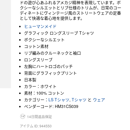
ドの遊び心あふれるアメカジ精神を表現しています。ボ
クシーなシルエットとリブ仕様のトリムが、日常のコー
ディネートにヴィンテージ風のストリートウェアの定番
として快適な着心地を提供します。
ヒューマンメイド
グラフィック ロングスリーブ Tシャツ
ボクシーなシルエット
コットン素材
リブ編みのクルーネックと袖口
ロングスリーブ
左胸にハートロゴのパッチ
背面にグラフィックプリント
日本製
カラー：ホワイト
素材：100% コットン
カテゴリー：
LS Tシャツ
,
Tシャツ
と
ウェア
ベンダーコード: HM31CS039
14日間返品保証
アイテム ID: 944550