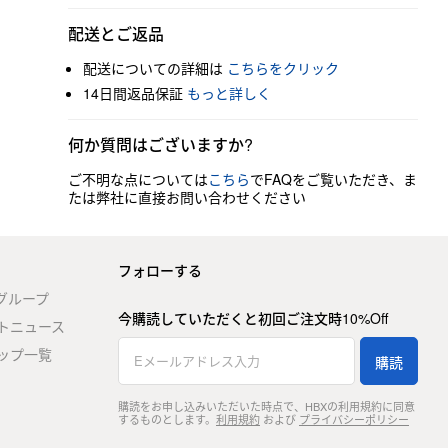
配送とご返品
配送についての詳細は
こちらをクリック
14日間返品保証
もっと詳しく
何か質問はございますか?
ご不明な点については
こちら
でFAQをご覧いただき、ま
たは弊社に直接お問い合わせください
フォローする
stグループ
今購読していただくと初回ご注文時10%Off
トニュース
ップ一覧
購読
購読をお申し込みいただいた時点で、HBXの利用規約に同意
するものとします。
利用規約
および
プライバシーポリシー