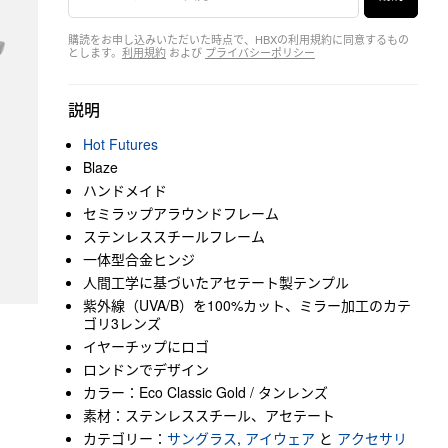
購読をお申し込みいただいた時点で、HBXの利用規約に同意するもの
とします。
利用規約
および
プライバシーポリシー
説明
Hot Futures
Blaze
ハンドメイド
セミラップアラウンドフレーム
ステンレススチールフレーム
一体型合金ヒンジ
人間工学に基づいたアセテート製テンプル
紫外線（UVA/B）を100%カット、ミラー加工のカテ
ゴリ3レンズ
イヤーチップにロゴ
ロンドンでデザイン
カラー：Eco Classic Gold / タンレンズ
素材：ステンレススチール、アセテート
カテゴリー：
サングラス
,
アイウェア
と
アクセサリ