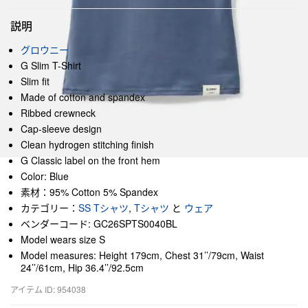
説明
グロウニー
G Slim T-Shirt
Slim fit
Made of cotton and spandex
Ribbed crewneck
Cap-sleeve design
Clean hydrogen stitching finish
G Classic label on the front hem
Color: Blue
素材：95% Cotton 5% Spandex
カテゴリー：
SS Tシャツ
,
Tシャツ
と
ウェア
ベンダーコード: GC26SPTS0040BL
Model wears size S
Model measures: Height 179cm, Chest 31’’/79cm, Waist
24’’/61cm, Hip 36.4’’/92.5cm
アイテム ID: 954038