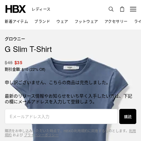
レディース
新着アイテム
ブランド
ウェア
フットウェア
アクセサリー
ラ
グロウニー
G Slim T-Shirt
$45
$35
割引金額: $10 (22% Off)
申し訳ございません、こちらの商品は完売しました。
最新のリリース情報やお知らせをいち早く入手したい方は、下記
の欄にメールアドレスを入力して登録しよう。
購読
購読をお申し込みいただいた時点で、HBXの利用規約に同意するものとします。
利用
規約
および
プライバシーポリシー