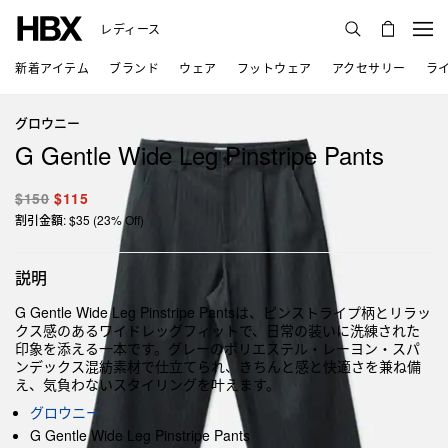
レディース
新着アイテム
ブランド
ウェア
フットウェア
アクセサリー
ラ
グロウニー
G Gentle Wide Leg Pinstripe Pants
$150
$115
割引金額: $35 (23% Off)
説明
G Gentle Wide Leg Pinstripe Pantsは、ピンストライプ柄とリラッ
クス感のあるワイドレッグフィットで、日常の装いに洗練された
印象を添える一本です。グレーのポリエステル・レーヨン・スパ
ンデックス混紡素材で仕立てられ、きちんと感と快適さを兼ね備
え、気負わないスタイリングを叶えます。
グロウニー
G Gentle Wide Leg Pinstripe Pants