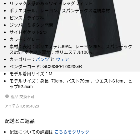
リラックス感のあるワイドレッグフィット
ポリエステル、レーヨン、スパンデックス混紡素材
ピンストライプ柄
ジッパー＆ボタン開閉
サイドポケット2つ
カラー：グレー
素材：表地：ポリエステル69%、レーヨン29%、スパンデック
ス2%／ポケット裏地：ポリエステル100%
カテゴリー：
パンツ
と
ウェア
ベンダーコード: GC26SPPT0020GR
モデル着用サイズ：M
モデルサイズ：身長179cm、バスト79cm、ウエスト61cm、ヒ
ップ92.5cm
返品·交換不可
アイテム ID: 954023
配送とご返品
配送についての詳細は
こちらをクリック