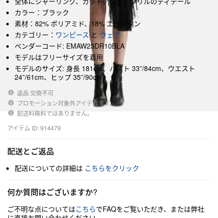
全体にシャーリング、カットアウト、フリルのディテール
カラー：ブラック
素材：82% ポリアミド、18% エラスタン
カテゴリー：
ワンピース
と
ウェア
ベンダーコード: EMAW23DR10BLA
モデルはフリーサイズを着用
モデルのサイズ: 身長 181cm、バスト 33”/84cm、ウエスト
24”/61cm、ヒップ 35”/90cm
返品·交換不可
プロモーション対象外アイテムです。
配送料無料ではありません。
アイテム ID: 914479
配送とご返品
配送についての詳細は
こちらをクリック
何か質問はございますか?
ご不明な点については
こちら
でFAQをご覧いただき、または弊社
に直接お問い合わせください