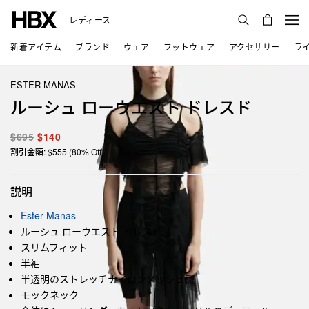
レディース
新着アイテム
ブランド
ウェア
フットウェア
アクセサリー
ラ
ESTER MANAS
ルーシュ ローウエスト ドレスド
$695
$140
割引金額: $555 (80% Off)
説明
Ester Manas
ルーシュ ローウエスト ドレスド
スリムフィット
半袖
半透明のストレッチナイロンメッシュ製
モックネック