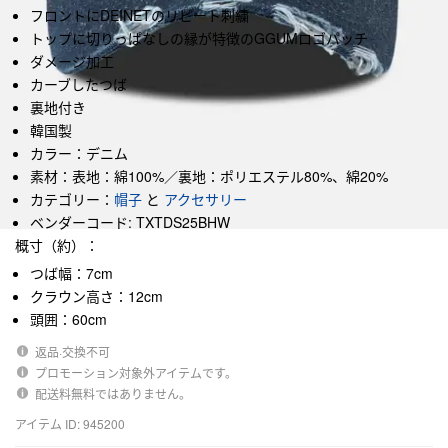
フロントにDEINETのリピート刺繍
トップに切りっぱなしの縁が特徴のGGUMロゴパッチ
ダメージ加工
カーブしたつば
裏地付き
韓国製
カラー：デニム
素材：表地：綿100%／裏地：ポリエステル80%、綿20%
カテゴリー：
帽子
と
アクセサリー
ベンダーコード: TXTDS25BHW
概寸（約）：
つば幅：7cm
クラウン高さ：12cm
頭囲：60cm
返品·交換不可
プロモーション対象外アイテムです。
配送料無料ではありません。
アイテム ID: 945200