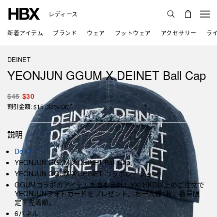
レディース
新着アイテム
ブランド
ウェア
フットウェア
アクセサリー
ラ
DEINET
YEONJUN GGUM X DEINET Ball Cap
$45
$30
割引金額: $15 (33% Off)
説明
Deinet
YEONJUN GGUM X DEINET Ball Cap
YEONJUN GGUM X DEINET コラボレーション
GGUMコラボのアイテムを含む合計1,000 HKD以上のご注文で
YEONJUNフォトカードをプレゼント。お一人様1枚、数量限
定・先着順。
6パネル