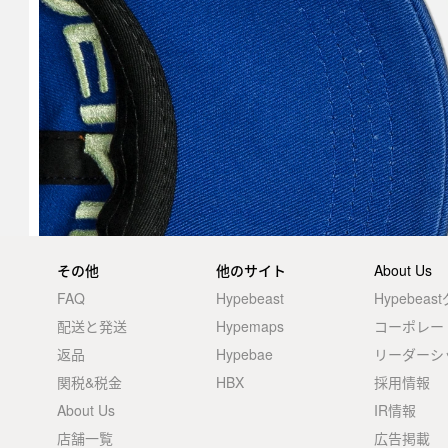
その他
他のサイト
About Us
FAQ
Hypebeast
Hypebea
配送と発送
Hypemaps
コーポレー
返品
Hypebae
リーダーシ
関税&税金
HBX
採用情報
About Us
IR情報
店舗一覧
広告掲載