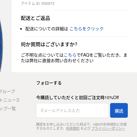
アイテム ID: 935972
配送とご返品
配送についての詳細は
こちらをクリック
何か質問はございますか?
ご不明な点については
こちら
でFAQをご覧いただき、ま
たは弊社に直接お問い合わせください
フォローする
stグループ
今購読していただくと初回ご注文時10%Off
トニュース
ップ一覧
購読
購読をお申し込みいただいた時点で、HBXの利用規約に同意
するものとします。
利用規約
および
プライバシーポリシー