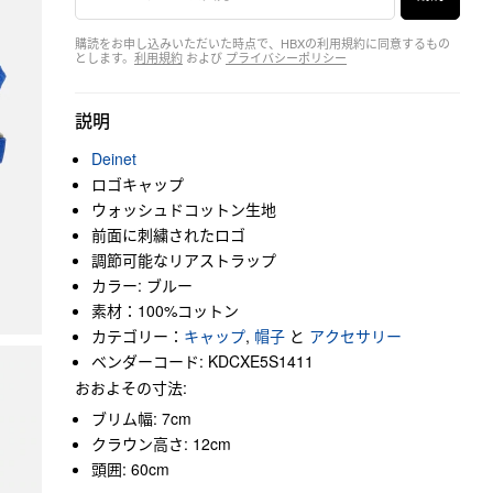
購読をお申し込みいただいた時点で、HBXの利用規約に同意するもの
とします。
利用規約
および
プライバシーポリシー
説明
Deinet
ロゴキャップ
ウォッシュドコットン生地
前面に刺繍されたロゴ
調節可能なリアストラップ
カラー: ブルー
素材：100%コットン
カテゴリー：
キャップ
,
帽子
と
アクセサリー
ベンダーコード: KDCXE5S1411
おおよその寸法:
ブリム幅: 7cm
クラウン高さ: 12cm
頭囲: 60cm