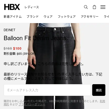
レディース
新着アイテム
ブランド
ウェア
フットウェア
アクセサリー
ラ
DEINET
Balloon Fit Denim Jeans
$165
$100
割引金額: $65 (39% Off)
申し訳ございません、こちらの商品は完売しました。
最新のリリース情報やお知らせをいち早く入手したい方は、下記
の欄にメールアドレスを入力して登録しよう。
購読
購読をお申し込みいただいた時点で、HBXの利用規約に同意するものとします。
利用
規約
および
プライバシーポリシー