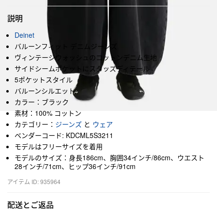
説明
Deinet
バルーンフィット デニムジーンズ
ヴィンテージウォッシュのコットンデニム生地
サイドシームポケットにスタッズディテール
5ポケットスタイル
バルーンシルエット
カラー：ブラック
素材：100% コットン
カテゴリー：
ジーンズ
と
ウェア
ベンダーコード: KDCML5S3211
モデルはフリーサイズを着用
モデルのサイズ：身長186cm、胸囲34インチ/86cm、ウエスト
28インチ/71cm、ヒップ36インチ/91cm
アイテム ID: 935964
配送とご返品